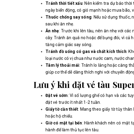
Tránh thời tiết xấu
: Nên kiểm tra dự báo thời 
ngày biển động, có gió mạnh hoặc mưa bão, vì
Thuốc chống say sóng
: Nếu sử dụng thuốc, n
sau khi ăn nhẹ.
Ăn nhẹ
: Trước khi lên tàu, nên ăn nhẹ với cá
cây. Tránh ăn quá no hoặc để bụng đói, vì cả h
tăng cảm giác say sóng.
Tránh đồ uống có gas và chất kích thích
: K
loại nước có vị chua như nước cam, nước chan
Tâm lý thoải mái
: Tránh lo lắng hoặc căng th
giúp cơ thể dễ dàng thích nghi với chuyển độ
Lưu ý khi đặt vé tàu Sup
Đặt vé sớm
: Vì số lượng ghế có hạn và các t
đặt vé trước ít nhất 1-2 tuần.
Giấy tờ cần thiết
: Mang theo giấy tờ tùy thân 
hoặc hộ chiếu.
Giờ có mặt tại bến
: Hành khách nên có mặt tại
hành để làm thủ tục lên tàu.