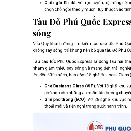
Chỗ ngồi
: Khi đặt vé trực tuyến, hệ thống sẽ 
chọn chỗ ngồi theo ý muốn, tùy thuộc vào tình
Tàu Đỏ Phú Quốc Express
sóng
Nếu Quý khách đang tìm kiếm tàu cao tốc Phú Quốc
không say sóng, thì không nên bỏ qua tàu Đỏ Phú Q
Tàu cao tốc Phú Quốc Express là dòng tàu hai thân
nhằm giảm thiểu say sóng và mang đến trải nghiệ
lên đến 300 khách, bao gồm 18 ghế Business Class 
Ghế Business Class (VIP)
: Với 18 ghế, khu v
phù hợp cho những ai muốn tận hưởng chuyến đ
Ghế phổ thông (ECO)
: Với 282 ghế, khu vực 
thoải mái và tiện nghi trong suốt hành trình.